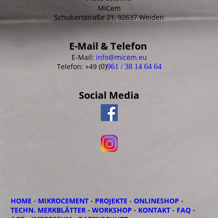
MiCem
Schubertstraße 21, 92637 Weiden
E-Mail & Telefon
E-Mail:
info@micem.eu
Telefon: +49 (
0)
961 / 38 14 64 64
Social Media
HOME
-
MIKROCEMENT
-
PROJEKTE
-
ONLINESHOP
-
TECHN. MERKBLÄTTER
-
WORKSHOP
-
KONTAKT
-
FAQ
-